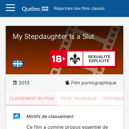
Répertoire des films classés
My Stepdaughter Is a Slut
SEXUALITÉ
EXPLICITE
2013
Film pornographique
CLASSEMENT DU FILM
FICHE TECHNIQUE
DISTRIBUTE
Classement
Motifs de classement
Classement
du
Ce film a comme propos essentiel de