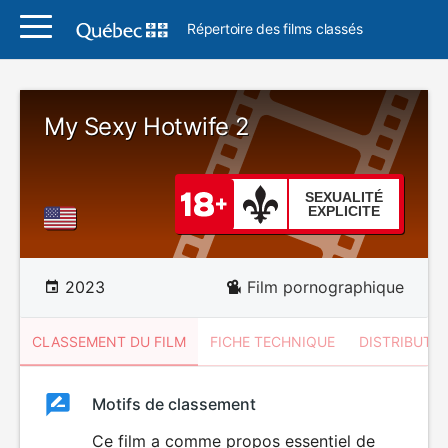
Répertoire des films classés
My Sexy Hotwife 2
SEXUALITÉ
EXPLICITE
2023
Film pornographique
CLASSEMENT DU FILM
FICHE TECHNIQUE
DISTRIBUTE
Classement
Motifs de classement
Classement
du
Ce film a comme propos essentiel de