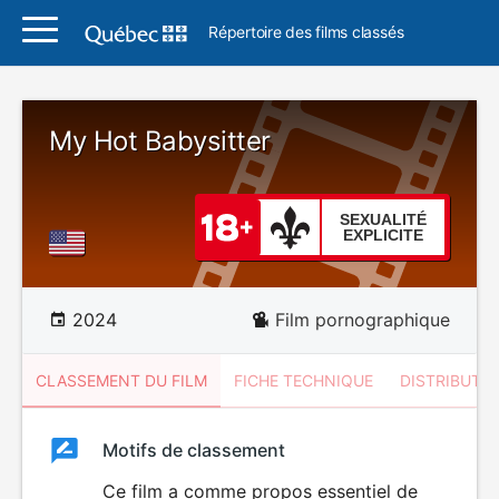
Répertoire des films classés
My Hot Babysitter
SEXUALITÉ
EXPLICITE
2024
Film pornographique
CLASSEMENT DU FILM
FICHE TECHNIQUE
DISTRIBUTE
Classement
Motifs de classement
Classement
du
Ce film a comme propos essentiel de