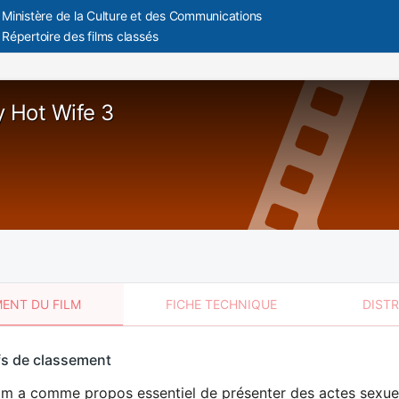
Ministère de la Culture et des Communications
Répertoire des films classés
y Hot Wife 3
ENT DU FILM
FICHE TECHNIQUE
DIST
sement
fs de classement
t
lm a comme propos essentiel de présenter des actes sexuels