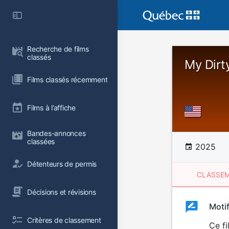
Recherche de films 
classés
My Dirt
Films classés récemment
Films à l’affiche
Bandes-annonces 
classées
2025
Détenteurs de permis
CLASSEM
Décisions et révisions
Clas
Moti
Classemen
Critères de classement
du
Ce fi