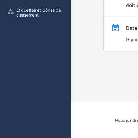
doit 
film
Étiquettes et icônes de 
classement
Date
9 ju
Nous joindr