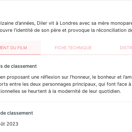
izaine d’années, Diler vit à Londres avec sa mère monoparen
uvre l’identité de son père et provoque la réconciliation d
ENT DU FILM
FICHE TECHNIQUE
DIST
sement
fs de classement
t
en proposant une réflexion sur l’honneur, le bonheur et l’a
rts entre les deux personnages principaux, qui font face à 
tionnelles se heurtent à la modernité de leur quotidien.
 de classement
oût 2023