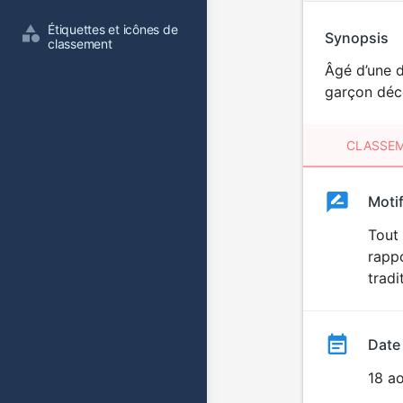
Étiquettes et icônes de 
Synopsis
classement
Âgé d’une d
garçon déco
CLASSEM
Clas
Moti
Classemen
du
Tout 
rappo
film
tradi
Date
18 a