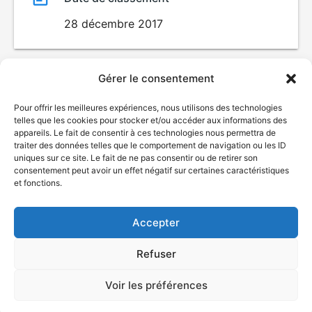
28 décembre 2017
Gérer le consentement
Pour offrir les meilleures expériences, nous utilisons des technologies
telles que les cookies pour stocker et/ou accéder aux informations des
appareils. Le fait de consentir à ces technologies nous permettra de
traiter des données telles que le comportement de navigation ou les ID
uniques sur ce site. Le fait de ne pas consentir ou de retirer son
consentement peut avoir un effet négatif sur certaines caractéristiques
© Gouvernement du Québec, 2026
et fonctions.
Nous joindre
Accepter
Plan du site
Accessibilité
Refuser
Accès à l'information
Déclaration de services
Politique de confidentialité
Voir les préférences