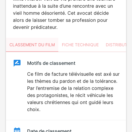
inattendue à la suite d’une rencontre avec un
vieil homme désorienté. Cet avocat décide
alors de laisser tomber sa profession pour
devenir prédicateur.
CLASSEMENT DU FILM
FICHE TECHNIQUE
DISTRIBUTE
Classement
Motifs de classement
Classement
du
Ce film de facture télévisuelle est axé sur
les thèmes du pardon et de la tolérance.
film
Par l’entremise de la relation complexe
des protagonistes, le récit véhicule les
valeurs chrétiennes qui ont guidé leurs
choix.
Date de classement