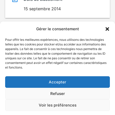
15 septembre 2014
Gérer le consentement
Pour offrir les meilleures expériences, nous utilisons des technologies
telles que les cookies pour stocker et/ou accéder aux informations des
appareils. Le fait de consentir à ces technologies nous permettra de
traiter des données telles que le comportement de navigation ou les ID
uniques sur ce site. Le fait de ne pas consentir ou de retirer son
consentement peut avoir un effet négatif sur certaines caractéristiques
© Gouvernement du Québec, 2026
et fonctions.
Nous joindre
Accepter
Plan du site
Accessibilité
Refuser
Accès à l'information
Déclaration de services
Politique de confidentialité
Voir les préférences