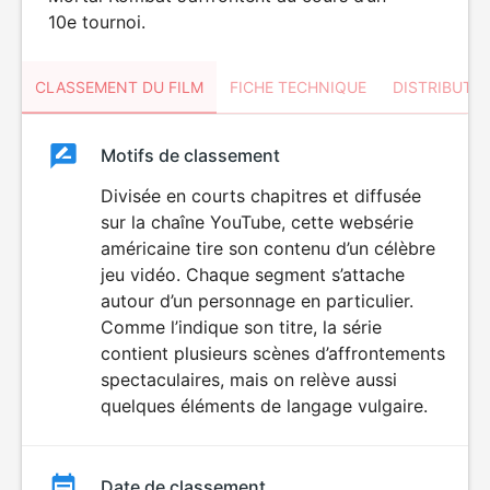
10e tournoi.
CLASSEMENT DU FILM
FICHE TECHNIQUE
DISTRIBUTE
Classement
Motifs de classement
Classement
du
Divisée en courts chapitres et diffusée
VIOLENCE
sur la chaîne YouTube, cette websérie
film
américaine tire son contenu d’un célèbre
jeu vidéo. Chaque segment s’attache
autour d’un personnage en particulier.
Comme l’indique son titre, la série
contient plusieurs scènes d’affrontements
spectaculaires, mais on relève aussi
quelques éléments de langage vulgaire.
Date de classement