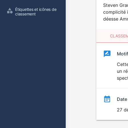
Steven Gran
Étiquettes et icônes de 
complicité 
classement
déesse Ammi
CLASSEM
Clas
Moti
Classemen
du
Cett
un r
film
spect
Date
27 d