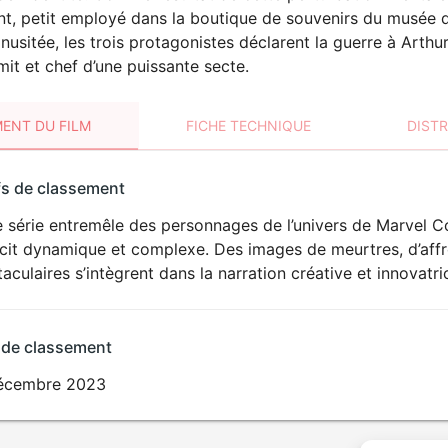
t, petit employé dans la boutique de souvenirs du musée d
inusitée, les trois protagonistes déclarent la guerre à Arth
t et chef d’une puissante secte.
ENT DU FILM
FICHE TECHNIQUE
DIST
sement
fs de classement
t
e série entremêle des personnages de l’univers de Marvel 
écit dynamique et complexe. Des images de meurtres, d’affr
aculaires s’intègrent dans la narration créative et innovatri
 de classement
écembre 2023