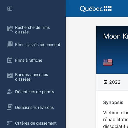
Recherche de films 
classés
Moon Kn
Films classés récemment
Films à l’affiche
Bandes-annonces 
classées
2022
Détenteurs de permis
Synopsis
Décisions et révisions
Victime d’u
réhabilitat
Critères de classement
dissociatif