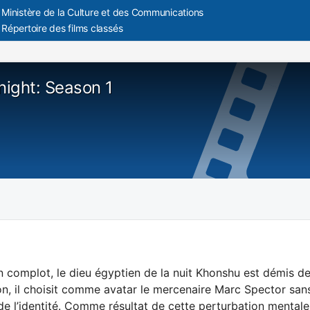
Ministère de la Culture et des Communications
Répertoire des films classés
ight: Season 1
n complot, le dieu égyptien de la nuit Khonshu est démis de
ion, il choisit comme avatar le mercenaire Marc Spector sans
 de l’identité. Comme résultat de cette perturbation mental