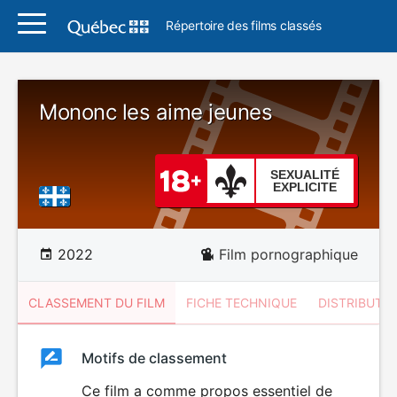
Répertoire des films classés
Mononc les aime jeunes
SEXUALITÉ
EXPLICITE
2022
Film pornographique
CLASSEMENT DU FILM
FICHE TECHNIQUE
DISTRIBUTE
Classement
Motifs de classement
Classement
du
Ce film a comme propos essentiel de