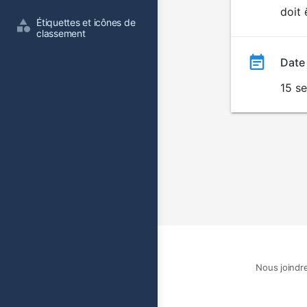
doit 
film
Étiquettes et icônes de 
classement
Date
15 s
Nous joindr