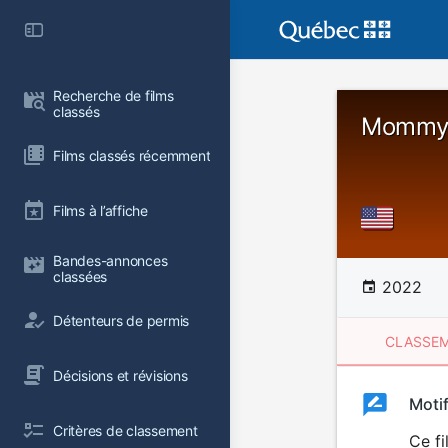
Recherche de films 
classés
Mommy 
Films classés récemment
Films à l’affiche
Bandes-annonces 
classées
2022
Détenteurs de permis
CLASSEM
Décisions et révisions
Clas
Moti
Classemen
Critères de classement
du
Ce fi