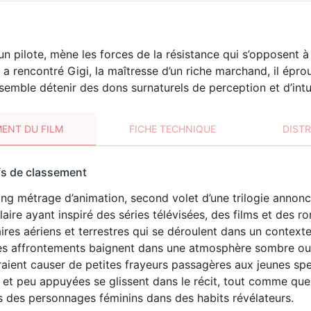
n pilote, mène les forces de la résistance qui s’opposent à 
l a rencontré Gigi, la maîtresse d’un riche marchand, il épr
emble détenir des dons surnaturels de perception et d’intui
ENT DU FILM
FICHE TECHNIQUE
DIST
sement
fs de classement
t
ng métrage d’animation, second volet d’une trilogie annoncée
DÉCONSEILLÉ
AUX JEUNES
aire ayant inspiré des séries télévisées, des films et des
ENFANTS
aires aériens et terrestres qui se déroulent dans un contexte
es affrontements baignent dans une atmosphère sombre ou
aient causer de petites frayeurs passagères aux jeunes spec
 et peu appuyées se glissent dans le récit, tout comme que
s des personnages féminins dans des habits révélateurs.