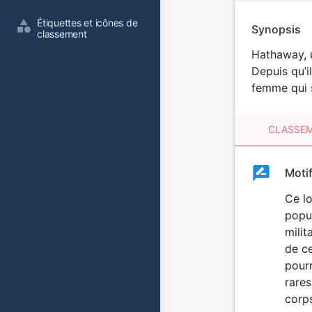
Étiquettes et icônes de 
Synopsis
classement
Hathaway, u
Depuis qu’i
femme qui s
CLASSEM
Clas
Moti
Classemen
du
Ce lo
popul
film
milit
de c
pourr
rares
corp