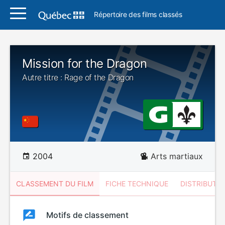
Répertoire des films classés
Mission for the Dragon
Autre titre : Rage of the Dragon
2004
Arts martiaux
CLASSEMENT DU FILM
FICHE TECHNIQUE
DISTRIBUTE
Classement
Motifs de classement
Classement