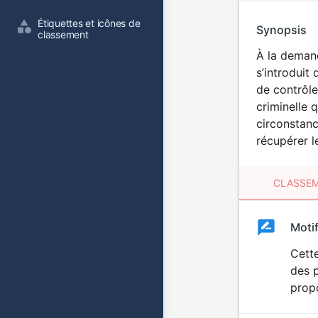
Étiquettes et icônes de 
Synopsis
classement
À la demand
s’introduit
de contrôle
criminelle q
circonstanc
récupérer 
CLASSEM
Clas
Moti
Classemen
du
Cette
des p
film
prop