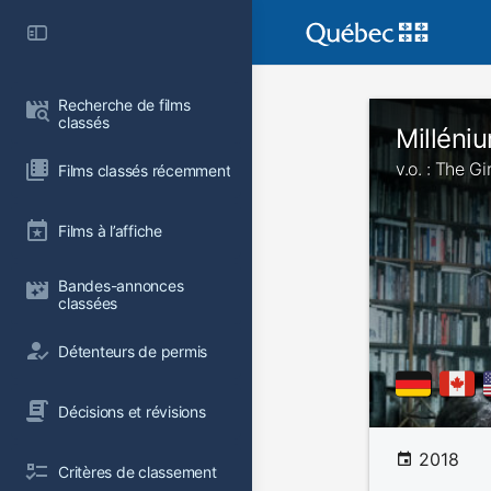
Recherche de films 
classés
Milléni
v.o. : The Gi
Films classés récemment
Films à l’affiche
Bandes-annonces 
classées
Détenteurs de permis
Décisions et révisions
2018
Critères de classement