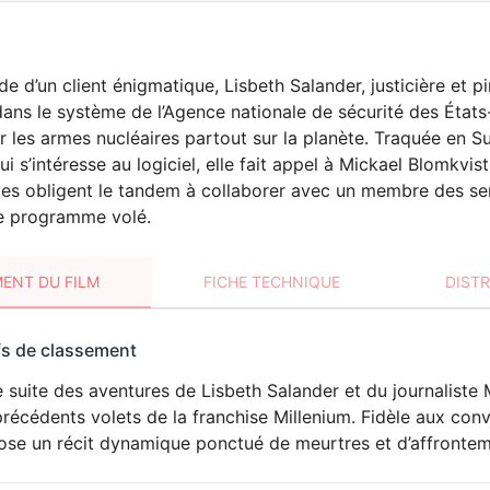
e d’un client énigmatique, Lisbeth Salander, justicière et p
 dans le système de l’Agence nationale de sécurité des États
r les armes nucléaires partout sur la planète. Traquée en 
ui s’intéresse au logiciel, elle fait appel à Mickael Blomkvis
es obligent le tandem à collaborer avec un membre des se
le programme volé.
ENT DU FILM
FICHE TECHNIQUE
DIST
sement
fs de classement
t
 suite des aventures de Lisbeth Salander et du journaliste M
VIOLENCE
récédents volets de la franchise Millenium. Fidèle aux conv
ose un récit dynamique ponctué de meurtres et d’affronteme