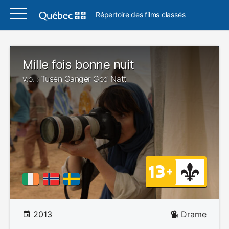
Répertoire des films classés
Mille fois bonne nuit
v.o. : Tusen Ganger God Natt
2013
Drame