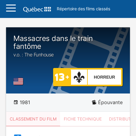
Répertoire des films classés
Massacres dans le train
fantôme
v.o. : The Funhouse
HORREUR
1981
Épouvante
CLASSEMENT DU FILM
FICHE TECHNIQUE
DISTRIBUTE