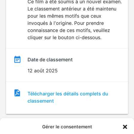
du
Ce film a été soumis à un nouvel examen.
VIOLENCE
Le classement antérieur a été maintenu
HORREUR
film
pour les mêmes motifs que ceux
invoqués à l'origine. Pour prendre
connaissance de ces motifs, veuillez
cliquer sur le bouton ci-dessous.
Date de classement
12 août 2025
Fichier
Télécharger les détails complets du
de
classement
classement
Gérer le consentement