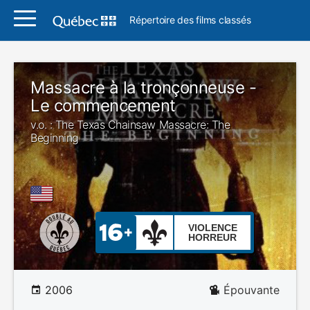
Répertoire des films classés
Massacre à la tronçonneuse -
Le commencement
v.o. : The Texas Chainsaw Massacre: The
Beginning
VIOLENCE
HORREUR
2006
Épouvante