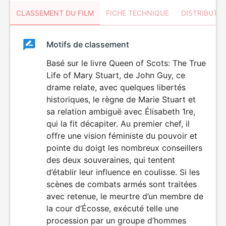
CLASSEMENT DU FILM
FICHE TECHNIQUE
DISTRIBUTE
Classement
Motifs de classement
Classement
du
Basé sur le livre Queen of Scots: The True
Life of Mary Stuart, de John Guy, ce
film
drame relate, avec quelques libertés
historiques, le règne de Marie Stuart et
sa relation ambiguë avec Élisabeth 1re,
qui la fit décapiter. Au premier chef, il
offre une vision féministe du pouvoir et
pointe du doigt les nombreux conseillers
des deux souveraines, qui tentent
d’établir leur influence en coulisse. Si les
scènes de combats armés sont traitées
avec retenue, le meurtre d’un membre de
la cour d’Écosse, exécuté telle une
procession par un groupe d’hommes