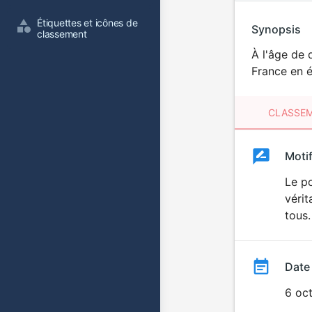
Étiquettes et icônes de 
Synopsis
classement
À l'âge de 
France en é
CLASSEM
Clas
Moti
Classemen
du
Le po
vérit
film
tous.
Date
6 oc