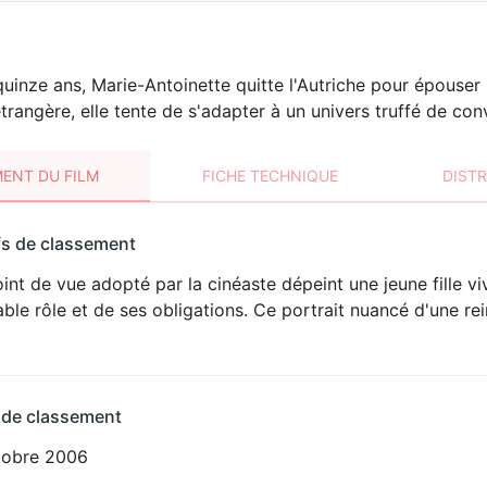
quinze ans, Marie-Antoinette quitte l'Autriche pour épouser l
trangère, elle tente de s'adapter à un univers truffé de con
ENT DU FILM
FICHE TECHNIQUE
DIST
sement
fs de classement
t
int de vue adopté par la cinéaste dépeint une jeune fille v
able rôle et de ses obligations. Ce portrait nuancé d'une r
 de classement
tobre 2006