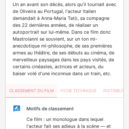
Un an avant son décès, alors qu'il tournait avec
de Oliveira au Portugal, l'acteur italien
demandait à Anna-Maria Tatò, sa compagne
des 22 dernières années, de réaliser un
autoportrait sur lui-même. Dans ce film donc
Mastroianni se souvient, sur un ton mi-
anecdotique mi-philosophe, de ses premières
armes au théâtre, de ses débuts au cinéma, de
merveilleux paysages dans les pays visités, de
certains cinéastes, actrices et acteurs, du
baiser volé d'une inconnue dans un train, etc.
CLASSEMENT DU FILM
FICHE TECHNIQUE
DISTRIBUTE
Classement
Motifs de classement
Classement
du
Ce film : un monologue dans lequel
l'acteur fait ses adieux à la scène — et
film