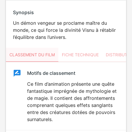
Synopsis
Un démon vengeur se proclame maître du
monde, ce qui force la divinité Visnu à rétablir
l’équilibre dans l’univers.
CLASSEMENT DU FILM
FICHE TECHNIQUE
DISTRIBUTE
Classement
Motifs de classement
Classement
du
Ce film d’animation présente une quête
fantastique imprégnée de mythologie et
film
de magie. Il contient des affrontements
comprenant quelques effets sanglants
entre des créatures dotées de pouvoirs
surnaturels.