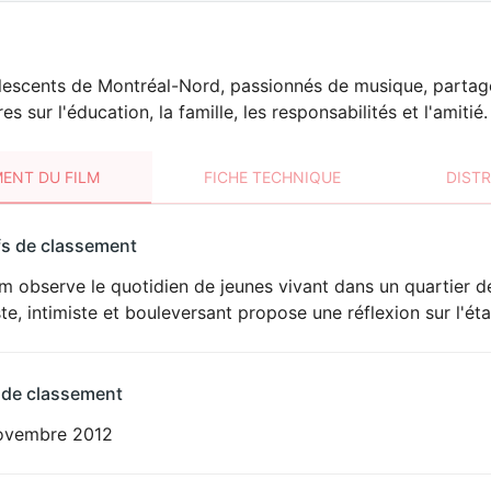
escents de Montréal-Nord, passionnés de musique, partagent 
 sur l'éducation, la famille, les responsabilités et l'amitié.
ENT DU FILM
FICHE TECHNIQUE
DIST
sement
fs de classement
t
lm observe le quotidien de jeunes vivant dans un quartier d
ste, intimiste et bouleversant propose une réflexion sur l'ét
 de classement
ovembre 2012