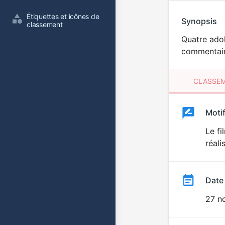
Étiquettes et icônes de 
Synopsis
classement
Quatre adol
commentaires
CLASSEM
Clas
Moti
Classemen
du
Le fi
réali
film
Date
27 n