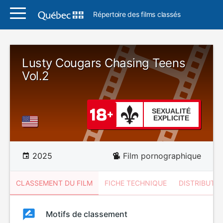
Répertoire des films classés
Lusty Cougars Chasing Teens
Vol.2
SEXUALITÉ
EXPLICITE
2025
Film pornographique
CLASSEMENT DU FILM
FICHE TECHNIQUE
DISTRIBUTE
Classement
Motifs de classement
Classement