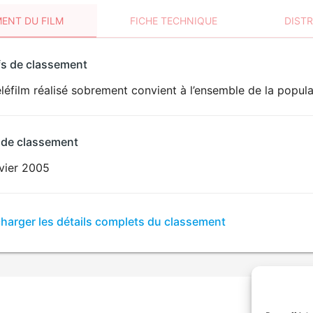
ENT DU FILM
FICHE TECHNIQUE
DIST
sement
fs de classement
t
léfilm réalisé sobrement convient à l’ensemble de la popula
 de classement
nvier 2005
er
charger les détails complets du classement
sement