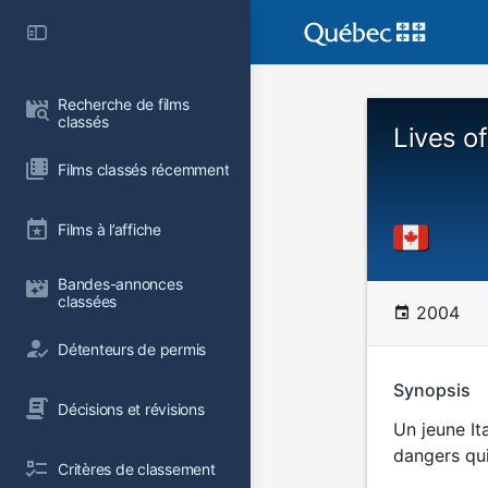
Recherche de films 
classés
Lives of
Films classés récemment
Films à l’affiche
Bandes-annonces 
classées
2004
Détenteurs de permis
Synopsis
Décisions et révisions
Un jeune It
dangers qu
Critères de classement