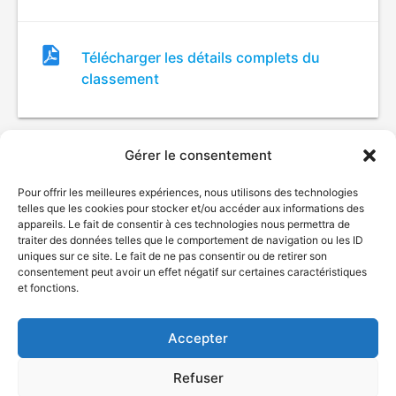
Fichier
Télécharger les détails complets du
de
classement
classement
Gérer le consentement
Pour offrir les meilleures expériences, nous utilisons des technologies
telles que les cookies pour stocker et/ou accéder aux informations des
appareils. Le fait de consentir à ces technologies nous permettra de
traiter des données telles que le comportement de navigation ou les ID
uniques sur ce site. Le fait de ne pas consentir ou de retirer son
© Gouvernement du Québec, 2026
consentement peut avoir un effet négatif sur certaines caractéristiques
et fonctions.
Nous joindre
Plan du site
Accepter
Accessibilité
Accès à l'information
Refuser
Déclaration de services