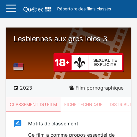
Répertoire des films classés
Lesbiennes aux gros lolos 3
SEXUALITÉ
EXPLICITE
2023
Film pornographique
CLASSEMENT DU FILM
FICHE TECHNIQUE
DISTRIBUTE
Classement
Motifs de classement
Classement
du
Ce film a comme propos essentiel de