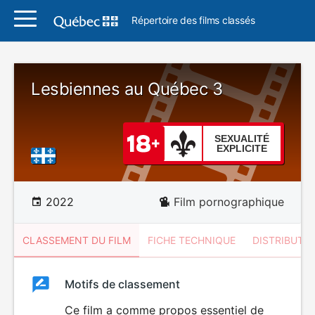
Répertoire des films classés
Lesbiennes au Québec 3
SEXUALITÉ
EXPLICITE
2022
Film pornographique
CLASSEMENT DU FILM
FICHE TECHNIQUE
DISTRIBUTE
Classement
Motifs de classement
Classement
du
Ce film a comme propos essentiel de