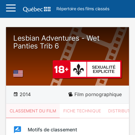
Répertoire des films classés
Lesbian Adventures - Wet
Panties Trib 6
SEXUALITÉ
EXPLICITE
2014
Film pornographique
CLASSEMENT DU FILM
FICHE TECHNIQUE
DISTRIBUTE
Classement
Motifs de classement
Classement