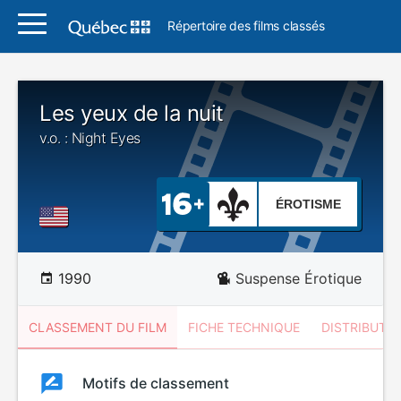
Répertoire des films classés
Les yeux de la nuit
v.o. : Night Eyes
ÉROTISME
1990
Suspense Érotique
CLASSEMENT DU FILM
FICHE TECHNIQUE
DISTRIBUTE
Classement
Motifs de classement
Classement