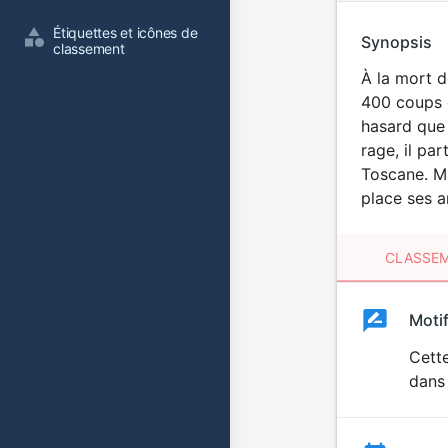
Étiquettes et icônes de 
Synopsis
classement
À la mort d
400 coups d
hasard que 
rage, il pa
Toscane. Ma
place ses a
CLASSEM
Clas
Moti
Classemen
du
Cette
dans 
film