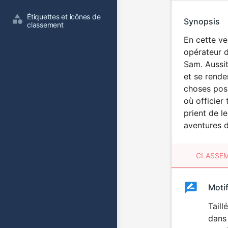
Étiquettes et icônes de 
Synopsis
classement
En cette ve
opérateur d
Sam. Aussit
et se rende
choses poss
où officier
prient de l
aventures d
CLASSEM
Clas
Moti
Classemen
du
Taill
dans 
film