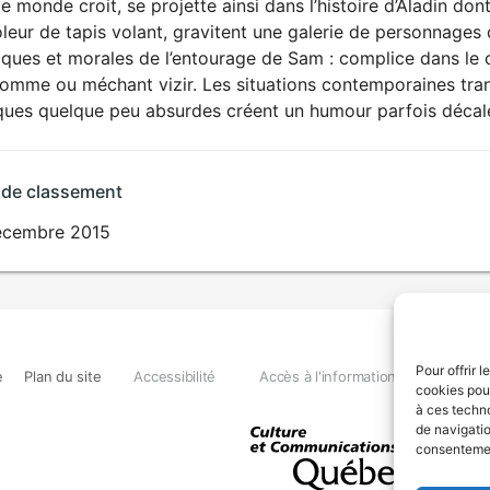
le monde croit, se projette ainsi dans l’histoire d’Aladin do
leur de tapis volant, gravitent une galerie de personnages 
ques et morales de l’entourage de Sam : complice dans le c
omme ou méchant vizir. Les situations contemporaines tran
iques quelque peu absurdes créent un humour parfois décal
 de classement
écembre 2015
Pour offrir 
e
Plan du site
Accessibilité
Accès à l'information
Déclara
cookies pour
à ces techn
de navigatio
consentement