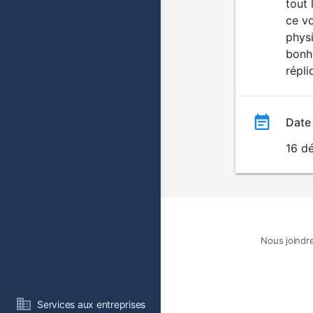
tout 
ce vo
physi
bonh
répl
Date
16 d
Nous joindr
Services aux entreprises