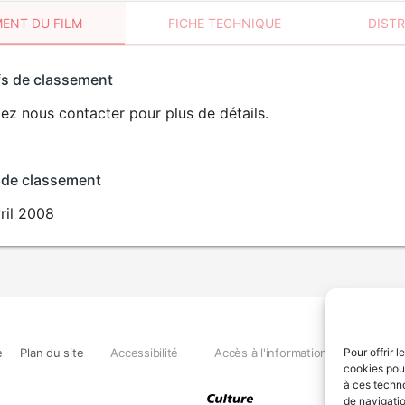
ENT DU FILM
FICHE TECHNIQUE
DIST
sement
fs de classement
t
lez nous contacter pour plus de détails.
 de classement
ril 2008
e
Plan du site
Accessibilité
Accès à l'information
Déclara
Pour offrir 
cookies pour
à ces techn
de navigatio