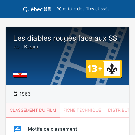
Répertoire des films classés
Les diables rouges face aux SS
v.o. : Kozara
1963
CLASSEMENT DU FILM
FICHE TECHNIQUE
DISTRIBUTE
Classement
Motifs de classement
Classement