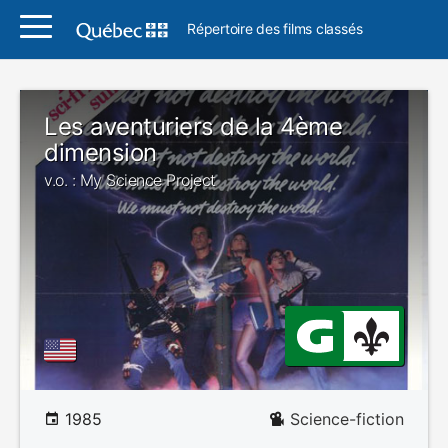
Répertoire des films classés
Les aventuriers de la 4ème
dimension
v.o. : My Science Project
1985
Science-fiction