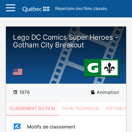
Répertoire des films classés
Lego DC Comics Super Heroes -
Gotham City Breakout
1976
Animation
CLASSEMENT DU FILM
FICHE TECHNIQUE
DISTRIBUTE
Classement
Motifs de classement
Classement