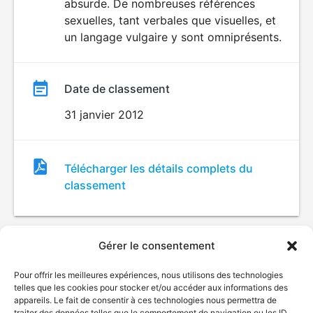
absurde. De nombreuses références
sexuelles, tant verbales que visuelles, et
un langage vulgaire y sont omniprésents.
Date de classement
31 janvier 2012
Fichier
Télécharger les détails complets du
de
classement
classement
Gérer le consentement
Pour offrir les meilleures expériences, nous utilisons des technologies
telles que les cookies pour stocker et/ou accéder aux informations des
appareils. Le fait de consentir à ces technologies nous permettra de
traiter des données telles que le comportement de navigation ou les ID