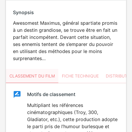
Synopsis
Awesomest Maximus, général spartiate promis
à un destin grandiose, se trouve être en fait un
parfait incompétent. Devant cette situation,
ses ennemis tentent de s’emparer du pouvoir
en utilisant des méthodes pour le moins
surprenantes…
CLASSEMENT DU FILM
FICHE TECHNIQUE
DISTRIBUTE
Classement
Motifs de classement
Classement
du
Multipliant les références
ÉROTISME
LANGAGE
cinématographiques (Troy, 300,
film
VULGAIRE
Gladiator, etc.), cette production adopte
le parti pris de l’humour burlesque et