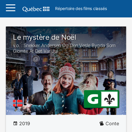
Répertoire des films classés
Le mystère de Noël
v.o. : Snekker Andersen Og Den Vesle Bygda Som
Glomte At Det Var Jul
2019
Conte