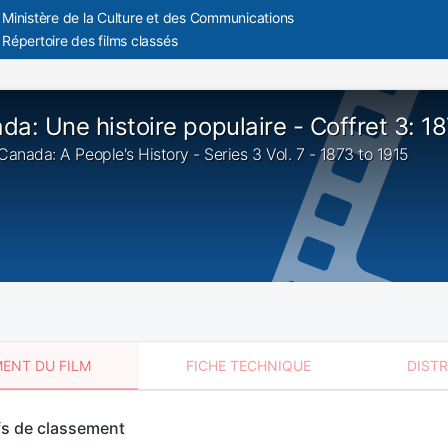
Ministère de la Culture et des Communications
Répertoire des films classés
da: Une histoire populaire - Coffret 3: 1
: Canada: A People's History - Series 3 Vol. 7 - 1873 to 1915
ENT DU FILM
FICHE TECHNIQUE
DIST
sement
fs de classement
t