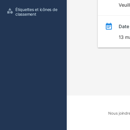
du
Veuil
Étiquettes et icônes de 
film
classement
Date
13 m
Nous joindr