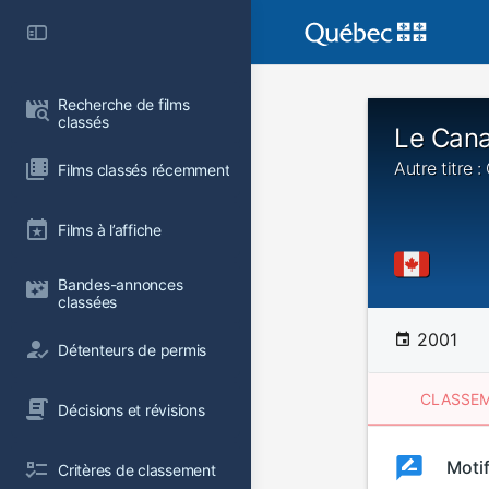
Recherche de films 
classés
Le Cana
Autre titre 
Films classés récemment
Films à l’affiche
Bandes-annonces 
classées
2001
Détenteurs de permis
CLASSEM
Décisions et révisions
Clas
Moti
Classemen
Critères de classement