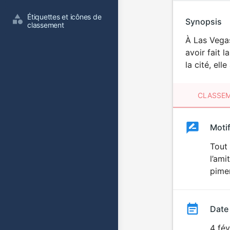
Étiquettes et icônes de 
Synopsis
classement
À Las Vegas
avoir fait 
la cité, el
CLASSEM
Clas
Moti
Classemen
du
Tout 
l’ami
film
pimen
Date
4 fév