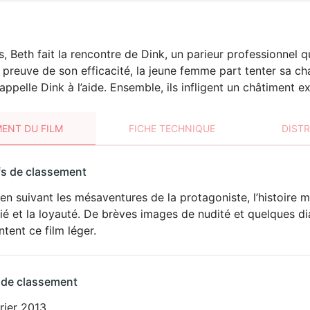
, Beth fait la rencontre de Dink, un parieur professionnel q
la preuve de son efficacité, la jeune femme part tenter sa 
le appelle Dink à l’aide. Ensemble, ils infligent un châtiment
ENT DU FILM
FICHE TECHNIQUE
DIST
sement
fs de classement
t
en suivant les mésaventures de la protagoniste, l’histoire
DÉCONSEILLÉ
AUX JEUNES
tié et la loyauté. De brèves images de nudité et quelques 
ENFANTS
tent ce film léger.
 de classement
rier 2013