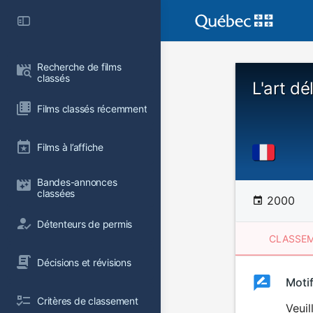
Recherche de films 
classés
L'art dé
Films classés récemment
Films à l’affiche
Bandes-annonces 
classées
2000
Détenteurs de permis
CLASSEM
Décisions et révisions
Clas
Moti
Classemen
Critères de classement
du
Veuil