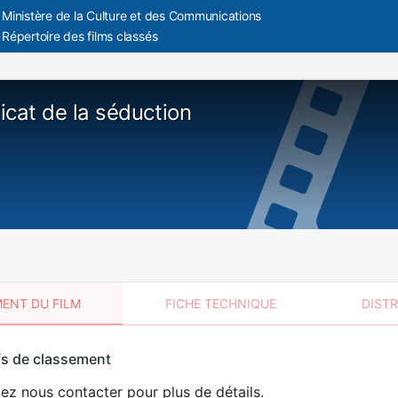
Ministère de la Culture et des Communications
Répertoire des films classés
licat de la séduction
ENT DU FILM
FICHE TECHNIQUE
DIST
sement
fs de classement
t
lez nous contacter pour plus de détails.