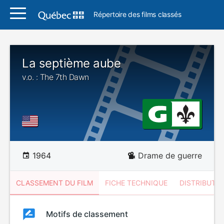
Répertoire des films classés
La septième aube
v.o. : The 7th Dawn
1964
Drame de guerre
CLASSEMENT DU FILM
FICHE TECHNIQUE
DISTRIBUTE
Classement
Motifs de classement
Classement