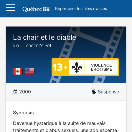
Répertoire des films classés
La chair et le diable
v.o. : Teacher's Pet
VIOLENCE
ÉROTISME
2000
Suspense
Synopsis
Devenue hystérique à la suite de mauvais
traitements et d’abus sexuels, une adolescente,