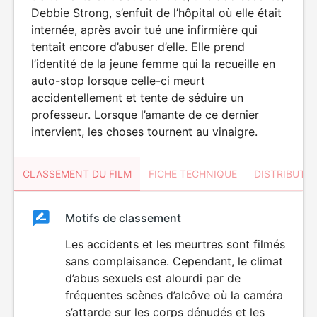
Debbie Strong, s’enfuit de l’hôpital où elle était
internée, après avoir tué une infirmière qui
tentait encore d’abuser d’elle. Elle prend
l’identité de la jeune femme qui la recueille en
auto-stop lorsque celle-ci meurt
accidentellement et tente de séduire un
professeur. Lorsque l’amante de ce dernier
intervient, les choses tournent au vinaigre.
CLASSEMENT DU FILM
FICHE TECHNIQUE
DISTRIBUTE
Classement
Motifs de classement
Classement
du
Les accidents et les meurtres sont filmés
VIOLENCE
sans complaisance. Cependant, le climat
ÉROTISME
film
d’abus sexuels est alourdi par de
fréquentes scènes d’alcôve où la caméra
s’attarde sur les corps dénudés et les