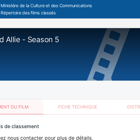
Ministère de la Culture et des Communications
Répertoire des films classés
d Allie - Season 5
ENT DU FILM
FICHE TECHNIQUE
DIST
sement
fs de classement
t
lez nous contacter pour plus de détails.