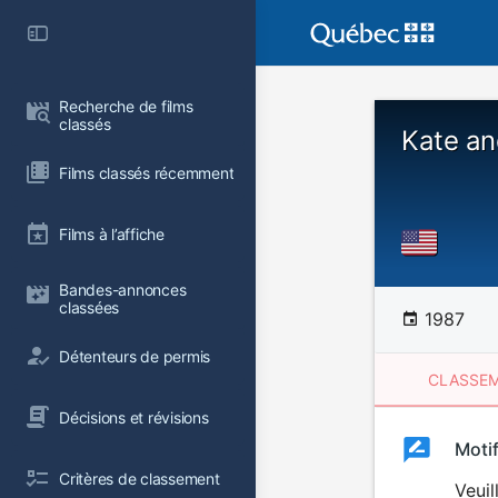
Recherche de films 
classés
Kate an
Films classés récemment
Films à l’affiche
Bandes-annonces 
classées
1987
Détenteurs de permis
CLASSEM
Décisions et révisions
Clas
Moti
Classemen
Critères de classement
du
Veuil