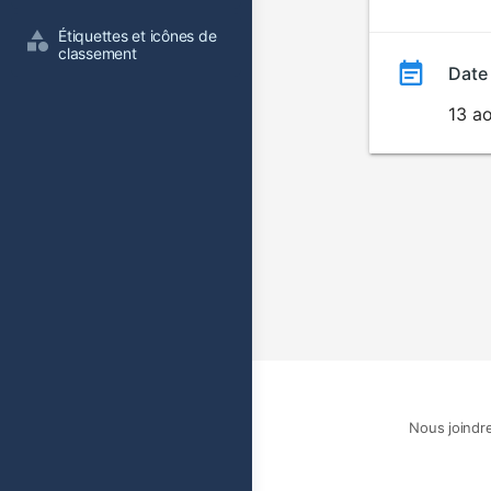
film
Étiquettes et icônes de 
classement
Date
13 a
Nous joindr