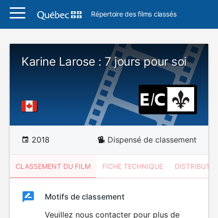
Répertoire des films classés
Karine Larose : 7 jours pour soi
2018
Dispensé de classement
CLASSEMENT DU FILM
FICHE TECHNIQUE
DISTRIBUTE
Classement
Motifs de classement
Classement
du
Veuillez nous contacter pour plus de