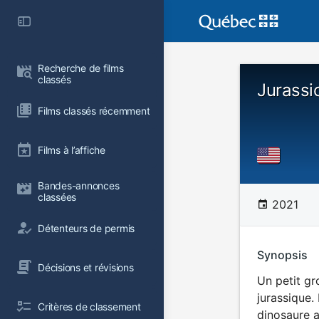
Recherche de films 
classés
Jurassi
Films classés récemment
Films à l’affiche
Bandes-annonces 
classées
2021
Détenteurs de permis
Synopsis
Décisions et révisions
Un petit gr
jurassique.
Critères de classement
dinosaure a