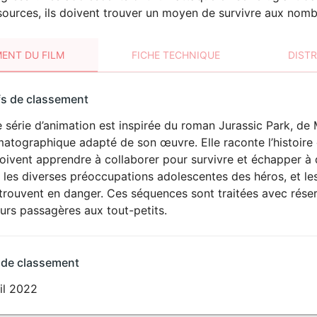
sources, ils doivent trouver un moyen de survivre aux nomb
ENT DU FILM
FICHE TECHNIQUE
DIST
sement
fs de classement
t
 série d’animation est inspirée du roman Jurassic Park, de M
DÉCONSEILLÉ
AUX JEUNES
atographique adapté de son œuvre. Elle raconte l’histoire d
ENFANTS
oivent apprendre à collaborer pour survivre et échapper à 
 les diverses préoccupations adolescentes des héros, et le
etrouvent en danger. Ces séquences sont traitées avec rése
urs passagères aux tout-petits.
 de classement
il 2022