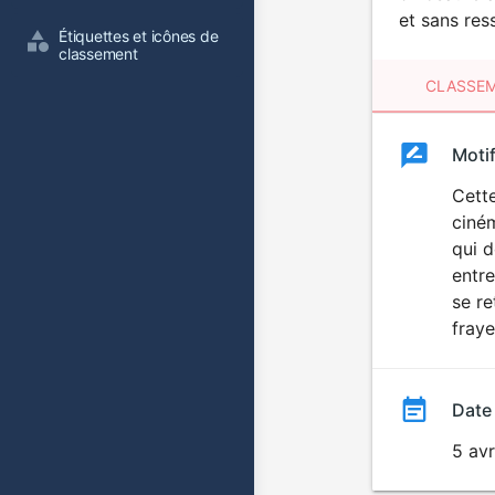
et sans res
Étiquettes et icônes de 
classement
CLASSEM
Clas
Moti
Classemen
du
Cette
ciném
film
qui d
entre
se r
fraye
Date
5 avr