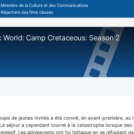
Ministère de la Culture et des Communications
Répertoire des films classés
c World: Camp Cretaceous: Season 2
oupe de jeunes invités a été convié, en avant-première, 
 Le séjour a cependant tourné à la catastrophe lorsque des
gressif. Les adolescents ont fui l’attaque en se réfugiant d