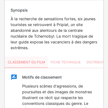
Synopsis
À la recherche de sensations fortes, six jeunes
touristes se retrouvent à Pripiat, un site
abandonné aux alentours de la centrale
nucléaire de Tchernobyl. La mort tragique de
leur guide expose les vacanciers à des dangers
extrêmes.
CLASSEMENT DU FILM
FICHE TECHNIQUE
DISTRIBUTE
Classement
Motifs de classement
Classement
du
Plusieurs scènes d'agressions, de
VIOLENCE
poursuites et des images de monstres
HORREUR
film
illustrent ce récit qui respecte les
conventions classiques du genre. Le