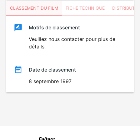
CLASSEMENT DU FILM
FICHE TECHNIQUE
DISTRIBUTE
Classement
Motifs de classement
Classement
du
Veuillez nous contacter pour plus de
DÉCONSEILLÉ
AUX JEUNES
détails.
film
ENFANTS
Date de classement
8 septembre 1997