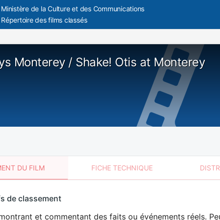
Ministère de la Culture et des Communications
Répertoire des films classés
ays Monterey / Shake! Otis at Monterey
ENT DU FILM
FICHE TECHNIQUE
DIST
sement
fs de classement
t
montrant et commentant des faits ou événements réels. Peu