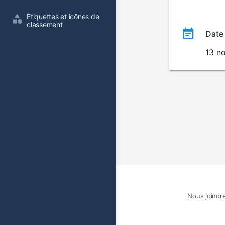
film
Étiquettes et icônes de 
classement
Date
13 n
Nous joindr