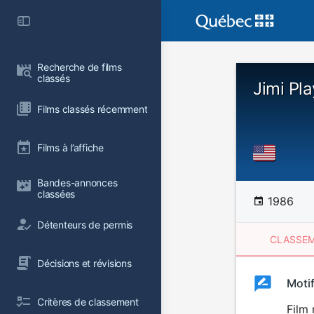
Recherche de films 
classés
Jimi Pl
Films classés récemment
Films à l’affiche
Bandes-annonces 
classées
1986
Détenteurs de permis
CLASSEM
Décisions et révisions
Clas
Moti
Classemen
Critères de classement
du
Film 