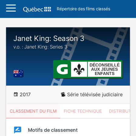
Répertoire des films classés
Janet King: Season 3
v.o. : Janet King: Series 3
DÉCONSEILLÉ
AUX JEUNES
ENFANTS
2017
Série télévisée judiciaire
CLASSEMENT DU FILM
FICHE TECHNIQUE
DISTRIBUTE
Classement
Motifs de classement
Classement