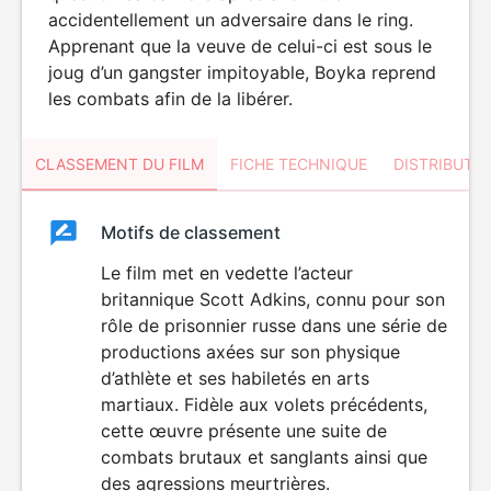
accidentellement un adversaire dans le ring.
Apprenant que la veuve de celui-ci est sous le
joug d’un gangster impitoyable, Boyka reprend
les combats afin de la libérer.
CLASSEMENT DU FILM
FICHE TECHNIQUE
DISTRIBUTE
Classement
Motifs de classement
Classement
du
Le film met en vedette l’acteur
VIOLENCE
britannique Scott Adkins, connu pour son
film
rôle de prisonnier russe dans une série de
productions axées sur son physique
d’athlète et ses habiletés en arts
martiaux. Fidèle aux volets précédents,
cette œuvre présente une suite de
combats brutaux et sanglants ainsi que
des agressions meurtrières.