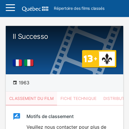
Répertoire des films classés
Il Successo
1963
CLASSEMENT DU FILM
FICHE TECHNIQUE
DISTRIBUTE
Classement
Motifs de classement
Classement
du
Veuillez nous contacter pour plus de